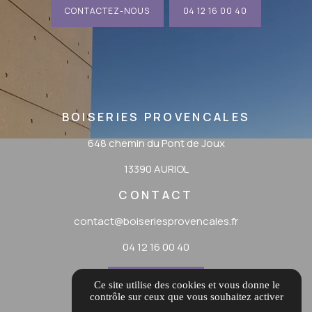
CONTACTEZ-NOUS
04 12 16 00 40
BOISERIES PROVENCALES
648 chemin du Pont de Joux
13390 AURIOL
CONTACT
contact@boiseriesprovencales.fr
04 12 16 00 40
ITINÉRAIRE
Ce site utilise des cookies et vous donne le
contrôle sur ceux que vous souhaitez activer