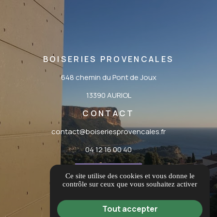
BOISERIES PROVENCALES
648 chemin du Pont de Joux
13390 AURIOL
CONTACT
contact@boiseriesprovencales.fr
04 12 16 00 40
ITINÉRAIRE
Ce site utilise des cookies et vous donne le
contrôle sur ceux que vous souhaitez activer
AVIS CLIENTS
Tout accepter